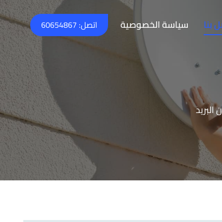
 بنا
سياسة الخصوصية
اتصل: 60654867
البريد