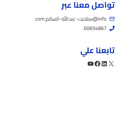
تواصل معنا عبر
info@ستلايت-عبدالله-السالم.com
60654867
تابعنا علي
إكس
لينكد إن
فيسبوك
يوتيوب