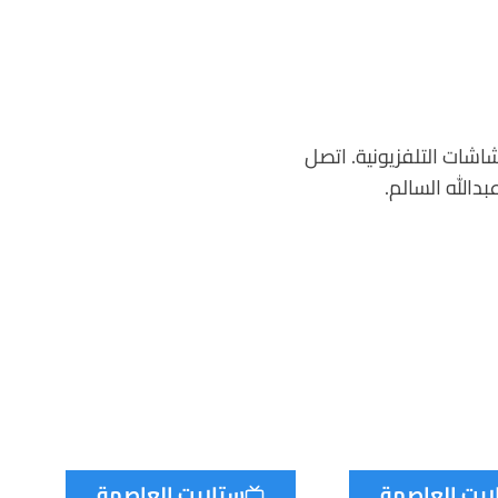
اشات التلفزيونية. اتصل
دالله السالم.
ايت العاصمة
ستلايت العاصمة