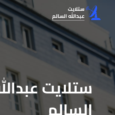
لتجاوز
لى
لمحتوى
ستلايت عبدالل
السالم