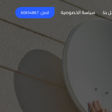
 بنا
سياسة الخصوصية
اتصل: 60654867